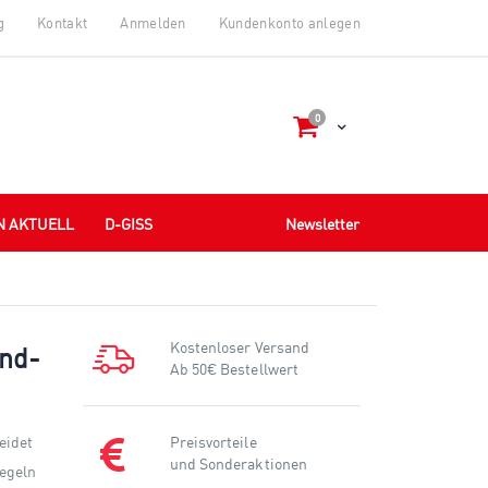
g
Kontakt
Anmelden
Kundenkonto anlegen
Artikel
0
Cart
N AKTUELL
D-GISS
Newsletter
Kostenloser Versand
und-
Ab 50€ Bestellwert
eidet
Preisvorteile
und Sonderaktionen
Regeln