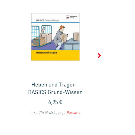
Heben und Tragen -
Schutz f
BASICS Grund-Wissen
BASICS G
6,95 €
6
inkl. 7% MwSt., zzgl.
Versand
inkl. 7% MwS