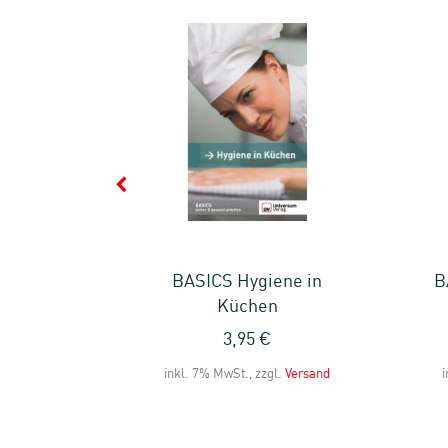
schutz
BASICS Hygiene in
B
Küchen
3,95 €
l.
Versand
inkl. 7% MwSt., zzgl.
Versand
i