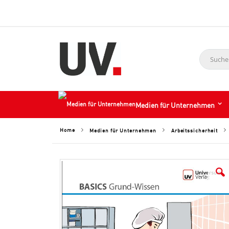
Suche
Medien für Unternehmen
Home
Medien für Unternehmen
Arbeitssicherheit
Skip
to
the
end
of
the
images
gallery