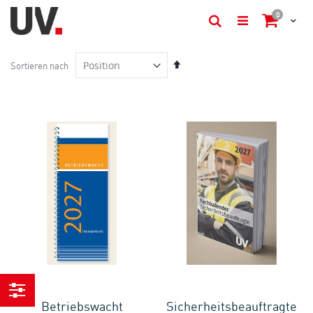
Artikel
0
Cart
Suche
In
Sortieren nach
absteigender
Reihenfolge
Betriebswacht
Sicherheitsbeauftragte
Einkaufen