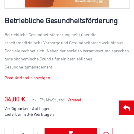
Skip
to
Betriebliche Gesundheitsförderung
the
beginning
of
Betriebliche Gesundheitsförderung geht über die
the
arbeitsmedizinische Vorsorge und Gesundheitstage weit hinaus.
images
gallery
Doch sie rechnet sich: Neben der sozialen Verantwortung sprechen
gute ökonomische Gründe für ein betriebliches
Gesundheitsmanagement.
Produktdetails anzeigen
34,00 €
inkl. 7% MwSt., zzgl.
Versand
Verfügbarkeit:
Auf Lager
Lieferbar in 3-6 Werktagen