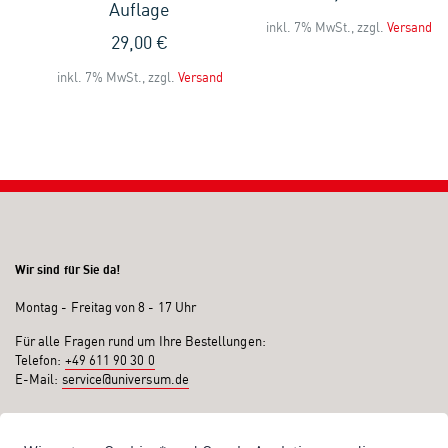
Auflage
inkl. 7% MwSt., zzgl.
Versand
29,00 €
and
inkl. 7% MwSt., zzgl.
Versand
Wir sind für Sie da!
Montag - Freitag von 8 - 17 Uhr
Für alle Fragen rund um Ihre Bestellungen:
Telefon:
+49 611 90 30 0
E-Mail:
service@universum.de
Ihre Vorteile