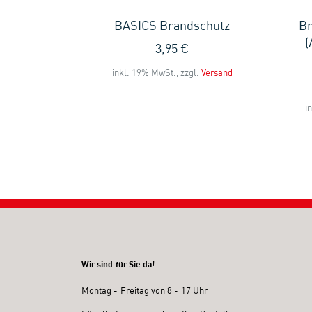
in der
BASICS Brandschutz
Br
hnik
(
3,95 €
inkl. 19% MwSt., zzgl.
Versand
l.
Versand
i
Wir sind für Sie da!
Montag - Freitag von 8 - 17 Uhr