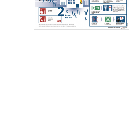
Skip
to
the
beginning
of
the
images
gallery