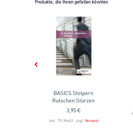
Produkte, die Ihnen gefallen könnten
in den
BASICS Stolpern
Rutschen Stürzen
3,95 €
i
l.
Versand
inkl. 7% MwSt., zzgl.
Versand