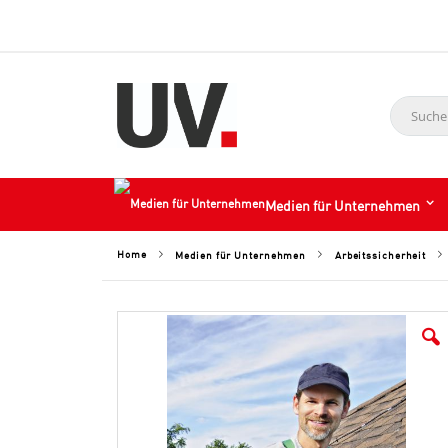
Suche
Medien für Unternehmen
Home
Medien für Unternehmen
Arbeitssicherheit
Skip
to
the
end
of
the
images
gallery