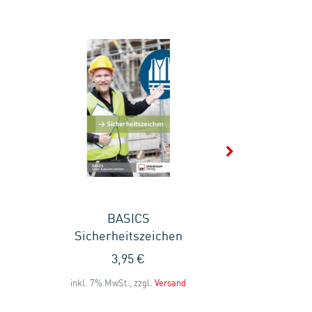
BASICS
BASICS 
Sicherheitszeichen
3
3,95 €
inkl. 7% MwS
inkl. 7% MwSt., zzgl.
Versand