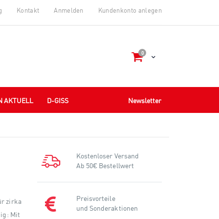
g
Kontakt
Anmelden
Kundenkonto anlegen
Artikel
0
Cart
N AKTUELL
D-GISS
Newsletter
Kostenloser Versand
Ab 50€ Bestellwert
Preisvorteile
r zirka
und Sonderaktionen
ig: Mit