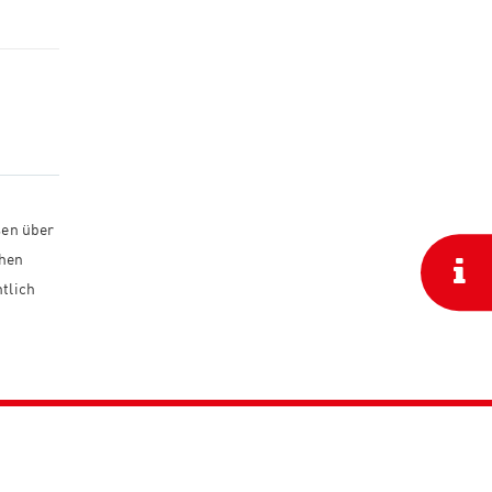
sen über
chen
tlich