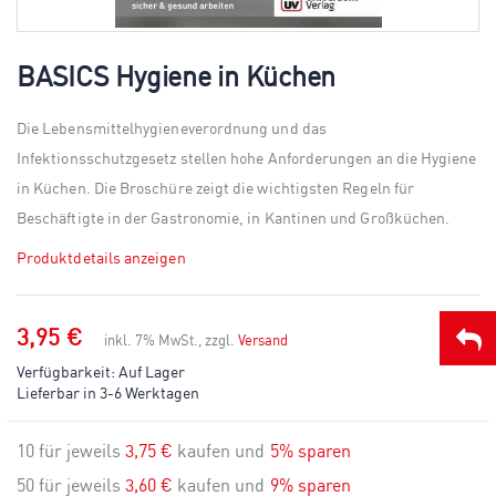
Skip
to
BASICS Hygiene in Küchen
the
beginning
of
Die Lebensmittelhygieneverordnung und das
the
Infektionsschutzgesetz stellen hohe Anforderungen an die Hygiene
images
gallery
in Küchen. Die Broschüre zeigt die wichtigsten Regeln für
Beschäftigte in der Gastronomie, in Kantinen und Großküchen.
Produktdetails anzeigen
3,95 €
inkl. 7% MwSt., zzgl.
Versand
Verfügbarkeit:
Auf Lager
Lieferbar in 3-6 Werktagen
10 für jeweils
3,75 €
kaufen und
5
% sparen
50 für jeweils
3,60 €
kaufen und
9
% sparen