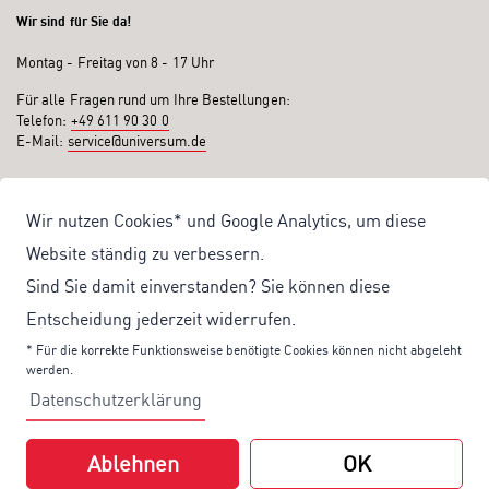
Wir sind für Sie da!
Montag - Freitag von 8 - 17 Uhr
Für alle Fragen rund um Ihre Bestellungen:
Telefon:
+49 611 90 30 0
E-Mail:
service@universum.de
Ihre Vorteile
Wir nutzen Cookies* und Google Analytics, um diese
Kostenloser Versand ab 50€ Bestellwert
Website ständig zu verbessern.
Sicher Einkaufen: Rechnung, PayPal
Sind Sie damit einverstanden? Sie können diese
Produktentwicklung von eigener Fachredaktion
Entscheidung jederzeit widerrufen.
Sonderaktionen & Preisvorteile
* Für die korrekte Funktionsweise benötigte Cookies können nicht abgeleht
werden.
Aktuelle News zu unseren Shop-Angeboten
Datenschutzerklärung
Mit unserem Newsletter UV-Report informieren wir Sie regelmäßig über
aktuelle Angebote und neue Produkte:
Ablehnen
OK
Hier
geht es zu unserem Newsletter.