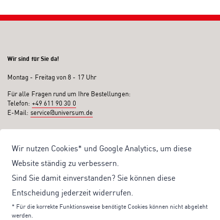
Wir sind für Sie da!
Montag - Freitag von 8 - 17 Uhr
Für alle Fragen rund um Ihre Bestellungen:
Telefon:
+49 611 90 30 0
E-Mail:
service@universum.de
Ihre Vorteile
Wir nutzen Cookies* und Google Analytics, um diese
Kostenloser Versand ab 50€ Bestellwert
Website ständig zu verbessern.
Sicher Einkaufen: Rechnung, PayPal
Sind Sie damit einverstanden? Sie können diese
Produktentwicklung von eigener Fachredaktion
Entscheidung jederzeit widerrufen.
Sonderaktionen & Preisvorteile
* Für die korrekte Funktionsweise benötigte Cookies können nicht abgeleht
werden.
Aktuelle News zu unseren Shop-Angeboten