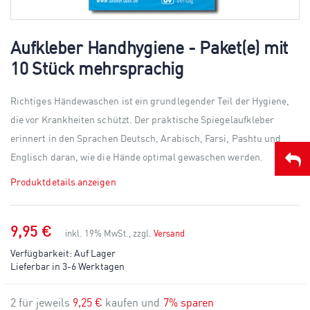
Skip
to
Aufkleber Handhygiene - Paket(e) mit
the
10 Stück mehrsprachig
beginning
of
the
Richtiges Händewaschen ist ein grundlegender Teil der Hygiene,
images
gallery
die vor Krankheiten schützt. Der praktische Spiegelaufkleber
erinnert in den Sprachen Deutsch, Arabisch, Farsi, Pashtu und
Englisch daran, wie die Hände optimal gewaschen werden.
Produktdetails anzeigen
9,95 €
inkl. 19% MwSt., zzgl.
Versand
Verfügbarkeit:
Auf Lager
Lieferbar in 3-6 Werktagen
2 für jeweils
9,25 €
kaufen und
7
% sparen