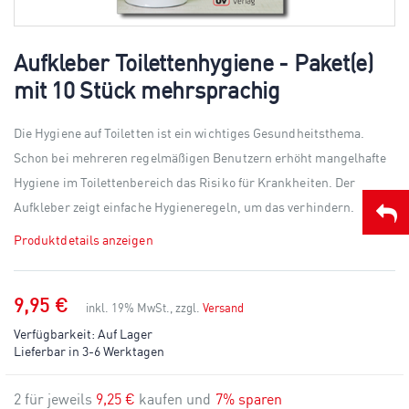
Skip
to
Aufkleber Toilettenhygiene - Paket(e)
the
mit 10 Stück mehrsprachig
beginning
of
the
Die Hygiene auf Toiletten ist ein wichtiges Gesundheitsthema.
images
gallery
Schon bei mehreren regelmäßigen Benutzern erhöht mangelhafte
Hygiene im Toilettenbereich das Risiko für Krankheiten. Der
Aufkleber zeigt einfache Hygieneregeln, um das verhindern.
Produktdetails anzeigen
9,95 €
inkl. 19% MwSt., zzgl.
Versand
Verfügbarkeit:
Auf Lager
Lieferbar in 3-6 Werktagen
2 für jeweils
9,25 €
kaufen und
7
% sparen