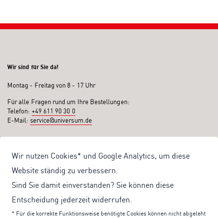
Wir sind für Sie da!
Montag - Freitag von 8 - 17 Uhr
Für alle Fragen rund um Ihre Bestellungen:
Telefon:
+49 611 90 30 0
E-Mail:
service@universum.de
Ihre Vorteile
Wir nutzen Cookies* und Google Analytics, um diese
Kostenloser Versand ab 50€ Bestellwert
Website ständig zu verbessern.
Sicher Einkaufen: Rechnung, PayPal
Sind Sie damit einverstanden? Sie können diese
Produktentwicklung von eigener Fachredaktion
Entscheidung jederzeit widerrufen.
Sonderaktionen & Preisvorteile
* Für die korrekte Funktionsweise benötigte Cookies können nicht abgeleht